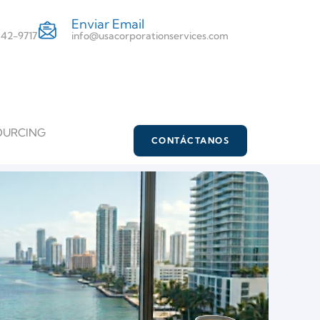
Enviar Email
 342-9717
info@usacorporationservices.com
OURCING
CONTÁCTANOS