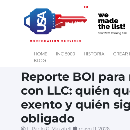
HOME
INC 5000
HISTORIA
CREAR 
BLOG
Reporte BOI para
con LLC: quién q
exento y quién si
obligado
L. Pablo G. Mazzitelli
mayo 11, 2026