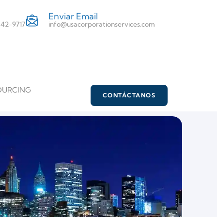
Enviar Email
 342-9717
info@usacorporationservices.com
OURCING
CONTÁCTANOS