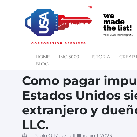
HOME
INC 5000
HISTORIA
CREAR 
BLOG
Como pagar impu
Estados Unidos s
extranjero y dueñ
LLC.
L. Pablo G. Mazzitelli
junio 1, 2023